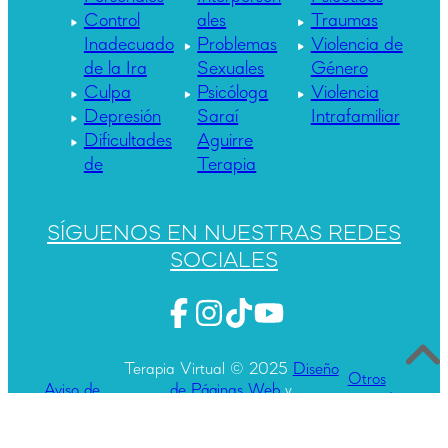
Control
ales
Traumas
Inadecuado
Problemas
Violencia de
de la Ira
Sexuales
Género
Culpa
Psicóloga
Violencia
Depresión
Saraí
Intrafamiliar
Dificultades
Aguirre
de
Terapia
SÍGUENOS EN NUESTRAS REDES
SOCIALES
Terapia Virtual © 2025
Diseño
Otros
Aviso de
de Páginas Web
y
sitios de
Privacidad
Posicionamiento Web
por
interés
Adwebsys