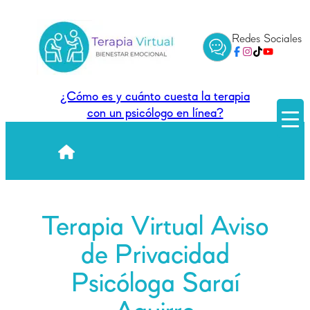
Saltar
al
Redes Sociales
contenido
¿Cómo es y cuánto cuesta la terapia
con un psicólogo en línea?
Terapia Virtual Aviso
de Privacidad
Psicóloga Saraí