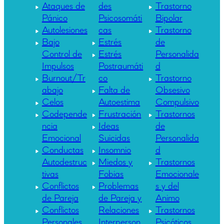
Ataques de
des
Trastorno
Pánico
Psicosomáti
Bipolar
Autolesiones
cas
Trastorno
Bajo
Estrés
de
Control de
Estrés
Personalida
Impulsos
Postraumáti
d
Burnout/Tr
co
Trastorno
abajo
Falta de
Obsesivo
Celos
Autoestima
Compulsivo
Codepende
Frustración
Trastornos
ncia
Ideas
de
Emocional
Suicidas
Personalida
Conductas
Insomnio
d
Autodestruc
Miedos y
Trastornos
tivas
Fobias
Emocionale
Conflictos
Problemas
s y del
de Pareja
de Pareja y
Animo
Conflictos
Relaciones
Trastornos
Personales
Interperson
Psicóticos