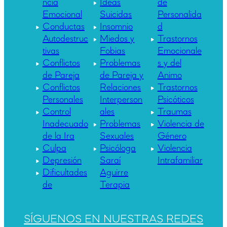
ncia
Ideas
de
Emocional
Suicidas
Personalida
Conductas
Insomnio
d
Autodestruc
Miedos y
Trastornos
tivas
Fobias
Emocionale
Conflictos
Problemas
s y del
de Pareja
de Pareja y
Animo
Conflictos
Relaciones
Trastornos
Personales
Interperson
Psicóticos
Control
ales
Traumas
Inadecuado
Problemas
Violencia de
de la Ira
Sexuales
Género
Culpa
Psicóloga
Violencia
Depresión
Saraí
Intrafamiliar
Dificultades
Aguirre
de
Terapia
SÍGUENOS EN NUESTRAS REDES