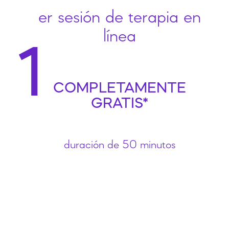
er sesión de terapia en
línea
1
COMPLETAMENTE
GRATIS*
duración de 50 minutos
¡
S
o
l
i
c
i
t
a
l
a
y
a
!