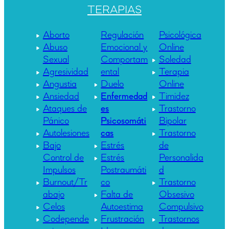
TERAPIAS
Aborto
Regulación
Psicológica
Abuso
Emocional y
Online
Sexual
Comportam
Soledad
Agresividad
ental
Terapia
Angustia
Duelo
Online
Ansiedad
Enfermedad
Timidez
Ataques de
es
Trastorno
Pánico
Psicosomáti
Bipolar
Autolesiones
cas
Trastorno
Bajo
Estrés
de
Control de
Estrés
Personalida
Impulsos
Postraumáti
d
Burnout/Tr
co
Trastorno
abajo
Falta de
Obsesivo
Celos
Autoestima
Compulsivo
Codepende
Frustración
Trastornos