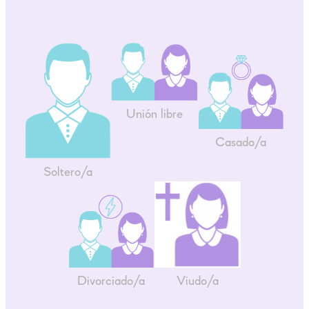
Unión libre
Casado/a
Soltero/a
Divorciado/a
Viudo/a