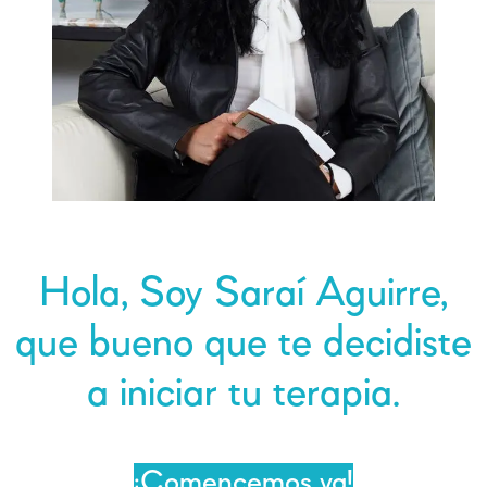
Hola, Soy Saraí Aguirre,
que bueno que te decidiste
a iniciar tu terapia.
¡Comencemos ya!