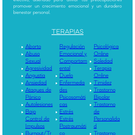
promover un crecimiento emocional y un duradero
bienestar personal.
TERAPIAS
Aborto
Regulación
Psicológica
Abuso
Emocional y
Online
Sexual
Comportam
Soledad
Agresividad
ental
Terapia
Angustia
Duelo
Online
Ansiedad
Enfermeda
Timidez
Ataques de
des
Trastorno
Pánico
Psicosomáti
Bipolar
Autolesiones
cas
Trastorno
Bajo
Estrés
de
Control de
Estrés
Personalida
Impulsos
Postraumáti
d
Burnout/Tr
co
Trastorno