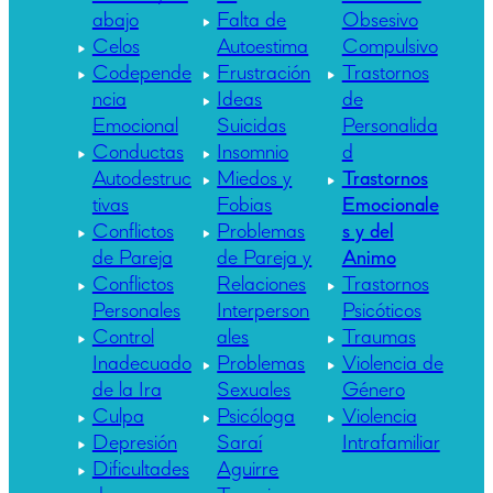
abajo
Falta de
Obsesivo
Celos
Autoestima
Compulsivo
Codepende
Frustración
Trastornos
ncia
Ideas
de
Emocional
Suicidas
Personalida
Conductas
Insomnio
d
Autodestruc
Miedos y
Trastornos
tivas
Fobias
Emocionale
Conflictos
Problemas
s y del
de Pareja
de Pareja y
Animo
Conflictos
Relaciones
Trastornos
Personales
Interperson
Psicóticos
Control
ales
Traumas
Inadecuado
Problemas
Violencia de
de la Ira
Sexuales
Género
Culpa
Psicóloga
Violencia
Depresión
Saraí
Intrafamiliar
Dificultades
Aguirre