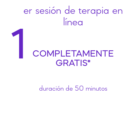
er sesión de terapia en
línea
1
COMPLETAMENTE
GRATIS*
duración de 50 minutos
¡
S
o
l
i
c
i
t
a
l
a
y
a
!