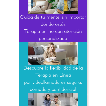
Cuida de tu mente, sin importar
dónde estés
Terapia online con atención
personalizada
Descubre la flexibilidad de la
Terapia en Línea
por videollamada es segura,
cómoda y confidencial