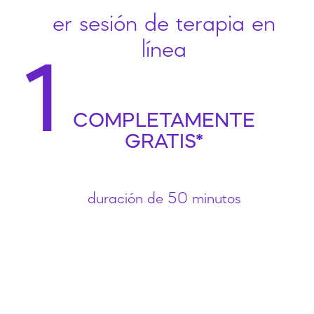
er sesión de terapia en
línea
1
COMPLETAMENTE
GRATIS*
duración de 50 minutos
¡
!
S
a
o
y
l
a
i
c
l
a
i
t