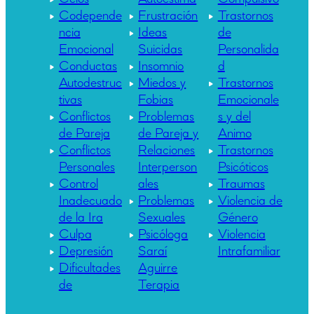
Codepende
Frustración
Trastornos
ncia
Ideas
de
Emocional
Suicidas
Personalida
Conductas
Insomnio
d
Autodestruc
Miedos y
Trastornos
tivas
Fobias
Emocionale
Conflictos
Problemas
s y del
de Pareja
de Pareja y
Animo
Conflictos
Relaciones
Trastornos
Personales
Interperson
Psicóticos
Control
ales
Traumas
Inadecuado
Problemas
Violencia de
de la Ira
Sexuales
Género
Culpa
Psicóloga
Violencia
Depresión
Saraí
Intrafamiliar
Dificultades
Aguirre
de
Terapia