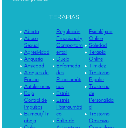
TERAPIAS
Aborto
Regulación
Psicológica
Abuso
Emocional y
Online
Sexual
Comportam
Soledad
Agresividad
ental
Terapia
Angustia
Duelo
Online
Ansiedad
Enfermeda
Timidez
Ataques de
des
Trastorno
Pánico
Psicosomáti
Bipolar
Autolesiones
cas
Trastorno
Bajo
Estrés
de
Control de
Estrés
Personalida
Impulsos
Postraumáti
d
Burnout/Tr
co
Trastorno
abajo
Falta de
Obsesivo
Celos
Autoestima
Compulsivo