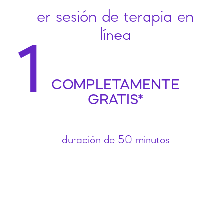
er sesión de terapia en
línea
1
COMPLETAMENTE
GRATIS*
duración de 50 minutos
¡
S
o
l
i
c
i
t
a
l
a
y
a
!