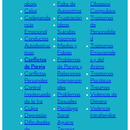
abajo
Falta de
Obsesivo
Celos
Autoestima
Compulsivo
Codepende
Frustración
Trastornos
ncia
Ideas
de
Emocional
Suicidas
Personalida
Conductas
Insomnio
d
Autodestruc
Miedos y
Trastornos
tivas
Fobias
Emocionale
Conflictos
Problemas
s y del
de Pareja
de Pareja y
Animo
Conflictos
Relaciones
Trastornos
Personales
Interperson
Psicóticos
Control
ales
Traumas
Inadecuado
Problemas
Violencia de
de la Ira
Sexuales
Género
Culpa
Psicóloga
Violencia
Depresión
Saraí
Intrafamiliar
Dificultades
Aguirre
de
Terapia