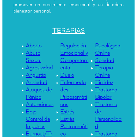
promover un crecimiento emocional y un duradero
bienestar personal.
TERAPIAS
Aborto
Regulación
Psicológica
Abuso
Emocional y
Online
Sexual
Comportam
Soledad
Agresividad
ental
Terapia
Angustia
Duelo
Online
Ansiedad
Enfermeda
Timidez
Ataques de
des
Trastorno
Pánico
Psicosomáti
Bipolar
Autolesiones
cas
Trastorno
Bajo
Estrés
de
Control de
Estrés
Personalida
Impulsos
Postraumáti
d
Burnout/Tr
co
Trastorno