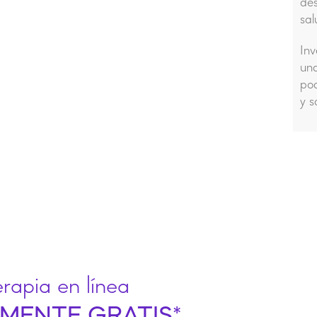
de
sal
Inv
un
po
y s
erapia en línea
MENTE GRATIS
*