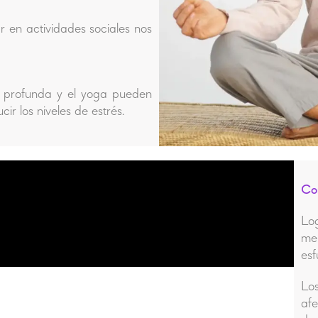
ar en actividades sociales nos
n profunda y el yoga pueden
r los niveles de estrés.
Co
Lo
me
esf
Los
af