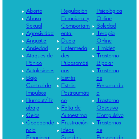
Aborto
Regulación
Psicológica
Abuso
Emocional y
Online
Sexual
Comportam
Soledad
Agresividad
ental
Terapia
Angustia
Duelo
Online
Ansiedad
Enfermeda
Timidez
Ataques de
des
Trastorno
Pánico
Psicosomáti
Bipolar
Autolesiones
cas
Trastorno
Bajo
Estrés
de
Control de
Estrés
Personalida
Impulsos
Postraumáti
d
Burnout/Tr
co
Trastorno
abajo
Falta de
Obsesivo
Celos
Autoestima
Compulsivo
Codepende
Frustración
Trastornos
ncia
Ideas
de
Emocional
Suicidas
Personalida