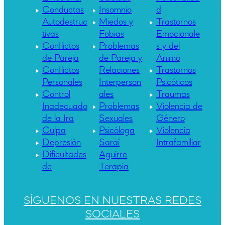
Conductas
Insomnio
d
Autodestruc
Miedos y
Trastornos
tivas
Fobias
Emocionale
Conflictos
Problemas
s y del
de Pareja
de Pareja y
Animo
Conflictos
Relaciones
Trastornos
Personales
Interperson
Psicóticos
Control
ales
Traumas
Inadecuado
Problemas
Violencia de
de la Ira
Sexuales
Género
Culpa
Psicóloga
Violencia
Depresión
Saraí
Intrafamiliar
Dificultades
Aguirre
de
Terapia
SÍGUENOS EN NUESTRAS REDES
SOCIALES