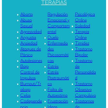
TERAPIAS
Aborto
Regulación
Psicológica
Abuso
Emocional y
Online
Sexual
Comportam
Soledad
Agresividad
ental
Terapia
Angustia
Duelo
Online
Ansiedad
Enfermeda
Timidez
Ataques de
des
Trastorno
Pánico
Psicosomáti
Bipolar
Autolesiones
cas
Trastorno
Bajo
Estrés
de
Control de
Estrés
Personalida
Impulsos
Postraumáti
d
Burnout/Tr
co
Trastorno
abajo
Falta de
Obsesivo
Celos
Autoestima
Compulsivo
Codepende
Frustración
Trastornos
ncia
Ideas
de