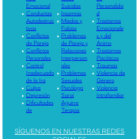
Emocional
Suicidas
Personalida
Conductas
Insomnio
d
Autodestruc
Miedos y
Trastornos
tivas
Fobias
Emocionale
Conflictos
Problemas
s y del
de Pareja
de Pareja y
Animo
Conflictos
Relaciones
Trastornos
Personales
Interperson
Psicóticos
Control
ales
Traumas
Inadecuado
Problemas
Violencia de
de la Ira
Sexuales
Género
Culpa
Psicóloga
Violencia
Depresión
Saraí
Intrafamiliar
Dificultades
Aguirre
de
Terapia
SÍGUENOS EN NUESTRAS REDES