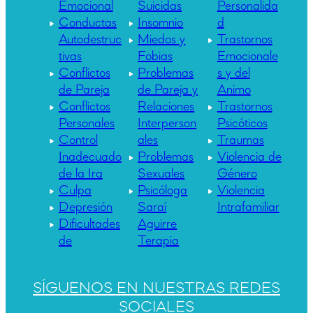
Emocional
Suicidas
Personalida
Conductas
Insomnio
d
Autodestruc
Miedos y
Trastornos
tivas
Fobias
Emocionale
Conflictos
Problemas
s y del
de Pareja
de Pareja y
Animo
Conflictos
Relaciones
Trastornos
Personales
Interperson
Psicóticos
Control
ales
Traumas
Inadecuado
Problemas
Violencia de
de la Ira
Sexuales
Género
Culpa
Psicóloga
Violencia
Depresión
Saraí
Intrafamiliar
Dificultades
Aguirre
de
Terapia
SÍGUENOS EN NUESTRAS REDES
SOCIALES