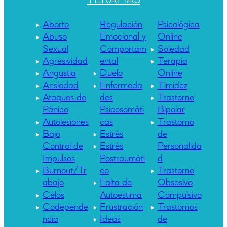
Aborto
Regulación
Psicológica
Abuso
Emocional y
Online
Sexual
Comportam
Soledad
Agresividad
ental
Terapia
Angustia
Duelo
Online
Ansiedad
Enfermeda
Timidez
Ataques de
des
Trastorno
Pánico
Psicosomáti
Bipolar
Autolesiones
cas
Trastorno
Bajo
Estrés
de
Control de
Estrés
Personalida
Impulsos
Postraumáti
d
Burnout/Tr
co
Trastorno
abajo
Falta de
Obsesivo
Celos
Autoestima
Compulsivo
Codepende
Frustración
Trastornos
ncia
Ideas
de