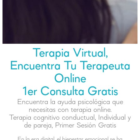
Terapia Virtual,
Encuentra Tu Terapeuta
Online
1er Consulta Gratis
Encuentra la ayuda psicológica que
necesitas con terapia online.
Terapia cognitivo conductual, Individual y
de pareja, Primer Sesión Gratis
En la era digital, el bienestar emocional se ha