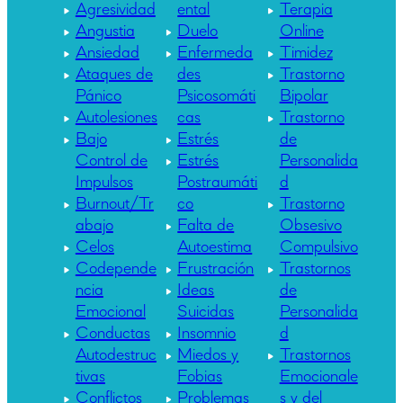
Agresividad
ental
Terapia
Angustia
Duelo
Online
Ansiedad
Enfermeda
Timidez
Ataques de
des
Trastorno
Pánico
Psicosomáti
Bipolar
Autolesiones
cas
Trastorno
Bajo
Estrés
de
Control de
Estrés
Personalida
Impulsos
Postraumáti
d
Burnout/Tr
co
Trastorno
abajo
Falta de
Obsesivo
Celos
Autoestima
Compulsivo
Codepende
Frustración
Trastornos
ncia
Ideas
de
Emocional
Suicidas
Personalida
Conductas
Insomnio
d
Autodestruc
Miedos y
Trastornos
tivas
Fobias
Emocionale
Conflictos
Problemas
s y del