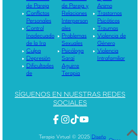
de Pareja
de Pareja y
Animo
Conflictos
Relaciones
Trastornos
Personales
Interperson
Psicóticos
Control
ales
Traumas
Inadecuado
Problemas
Violencia de
de la Ira
Sexuales
Género
Culpa
Psicóloga
Violencia
Depresión
Saraí
Intrafamiliar
Dificultades
Aguirre
de
Terapia
SÍGUENOS EN NUESTRAS REDES
SOCIALES
Terapia Virtual © 2025
Diseño