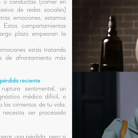
 o conductas (comer en
esivo de redes sociales)
tras emociones, estamos
. Estos comportamientos
largo plazo empeoran la
 emociones estás tratando
as de afrontamiento más
pérdida reciente
uptura sentimental, un
nóstico médico difícil, o
 los cimientos de tu vida.
 necesita ser procesado
erar una pérdida, pero si