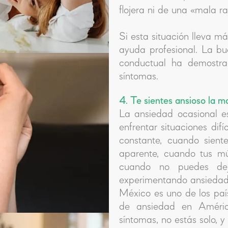
flojera ni de una «mala r
Si esta situación lleva 
ayuda profesional. La bu
conductual ha demostra
síntomas.
4. Te sientes ansioso la m
La ansiedad ocasional es
enfrentar situaciones dif
constante, cuando sient
aparente, cuando tus m
cuando no puedes dej
experimentando ansiedad 
México es uno de los paí
de ansiedad en América
síntomas, no estás solo, y