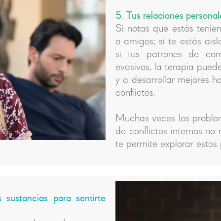
5. Tus relaciones personal
Si notas que estás tenien
o amigos; si te estás aisl
si tus patrones de com
evasivos, la terapia pue
y a desarrollar mejores 
conflictos.
Muchas veces los problem
de conflictos internos no
te permite explorar estos p
 sustancias para sentirte